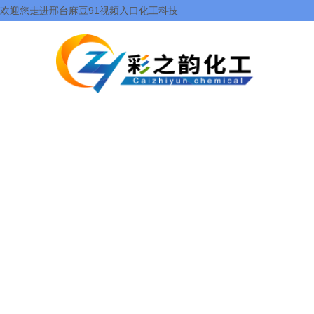
欢迎您走进邢台麻豆91视频入口化工科技
有限公司