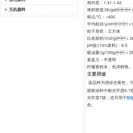
相对度：1.41-1.42
堆积密度/(lb/gal)：1
无机颜料
熔点/℃：>400
平均粒径/μm：0
粒子形状：立方体
比表面积/(m2/g)：2
pH值/(10%浆料)：6.5
吸油量/(g/100g)：35
遮盖力：半透明
柠檬黄粉末，色泽鲜艳
主要用途
该品种为强绿光黄色，
腈胺涂料中耐光牢度6-7级
光牢度7级；也可用于
醋
色。