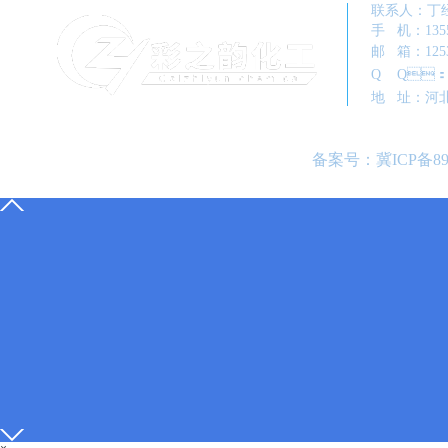
联系人
手 机：13
邮 箱：
Q Q：1
地 址
备案号：
冀ICP备89
13552017698
售前咨询 ：
在线留言