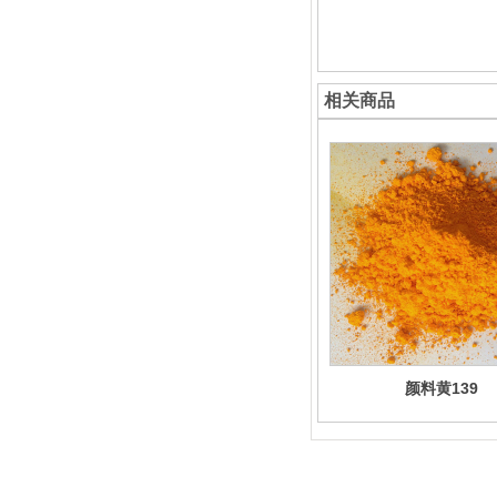
相关商品
颜料黄139