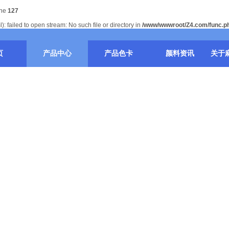
ine
127
 failed to open stream: No such file or directory in
/www/wwwroot/Z4.com/func.p
页
产品中心
产品色卡
颜料资讯
关于