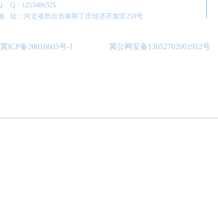
Q Q：1253
4
86325
地 址：河北省邢台市南和丁庄经
济开发区259号
冀ICP备20016605号-1
冀公网安备13052702001912号