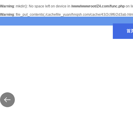
Warning
: mkdir(): No space left on device in
/www/wwwroot/Z4.com/func.php
on l
Warning
: file_put_contents(./cachefile_yuan/hnqsh.com/cache/43/2c9f6/2d3ab.html):
首